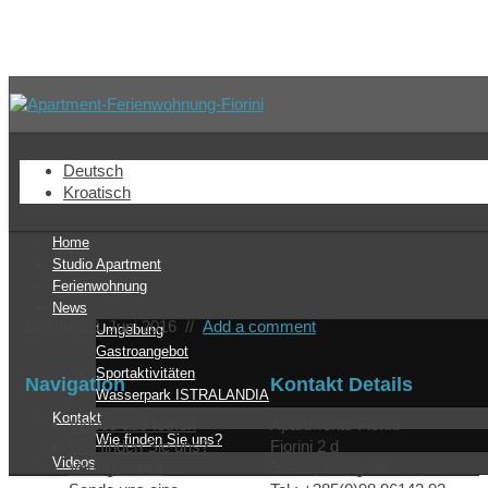
dio-visitenkarte
Deutsch
Kroatisch
Home
Studio Apartment
Ferienwohnung
News
Datum: 13. Juni 2016
//
Add a comment
Umgebung
Gastroangebot
Sportaktivitäten
Navigation
Kontakt Details
Wasserpark ISTRALANDIA
Kontakt
Videos aus Istrien
Apartments Fiorini
Wie finden Sie uns?
Wie finden Sie uns?
Fjorini 2 d
Videos
Verfügbarkeit
52466, Novigrad