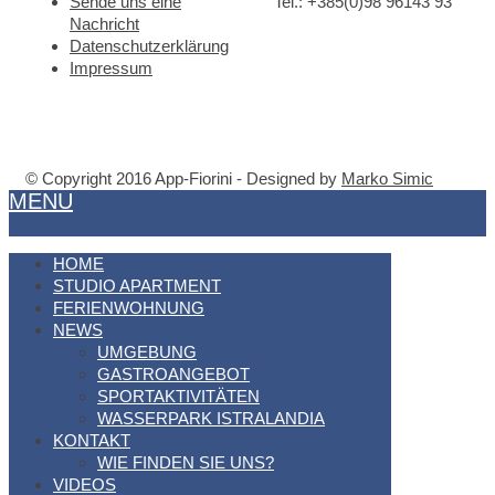
Sende uns eine
Tel.: +385(0)98 96143 93
Nachricht
Datenschutzerklärung
Impressum
© Copyright 2016 App-Fiorini - Designed by
Marko Simic
MENU
HOME
STUDIO APARTMENT
FERIENWOHNUNG
NEWS
UMGEBUNG
GASTROANGEBOT
SPORTAKTIVITÄTEN
WASSERPARK ISTRALANDIA
KONTAKT
WIE FINDEN SIE UNS?
VIDEOS