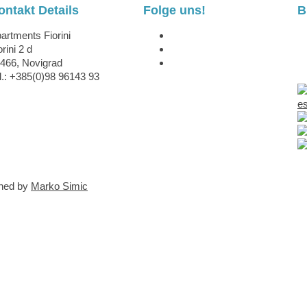
ontakt Details
Folge uns!
B
artments Fiorini
orini 2 d
466, Novigrad
l.: +385(0)98 96143 93
gned by
Marko Simic