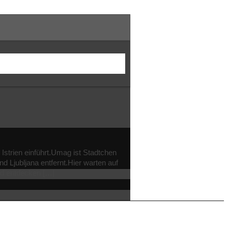
Istrien einführt.Umag ist Stadtchen
d Ljubljana entfernt.Hier warten auf
nd entdecken […]