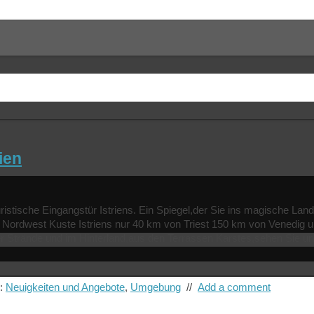
ien
istische Eingangstür Istriens. Ein Spiegel,der Sie ins magische Land 
r Nordwest Kuste Istriens nur 40 km von Triest 150 km von Venedig un
r Strände und im Hinterland,aus den Terrassen Karstes,sehen Sie u
s:
Neuigkeiten und Angebote
,
Umgebung
//
Add a comment