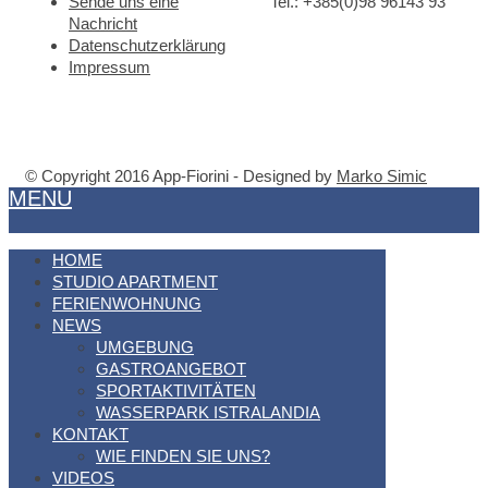
Sende uns eine
Tel.: +385(0)98 96143 93
Nachricht
Datenschutzerklärung
Impressum
© Copyright 2016 App-Fiorini - Designed by
Marko Simic
MENU
HOME
STUDIO APARTMENT
FERIENWOHNUNG
NEWS
UMGEBUNG
GASTROANGEBOT
SPORTAKTIVITÄTEN
WASSERPARK ISTRALANDIA
KONTAKT
WIE FINDEN SIE UNS?
VIDEOS