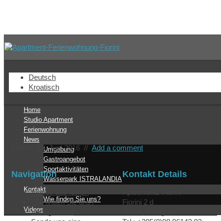
tudio-terrasse
Deutsch
Kroatisch
Home
Studio Apartment
Ferienwohnung
News
Datum: 13. Juni 2016
//
Add a comment
Umgebung
Gastroangebot
Sportaktivitäten
Navigation
Kontakt Details
Wasserpark ISTRALANDIA
Kontakt
Videos aus Istrien
Apartments Fiorini
Wie finden Sie uns?
Wie finden Sie uns?
Fjorini 2 d
Videos
Verfügbarkeit
52466, Novigrad