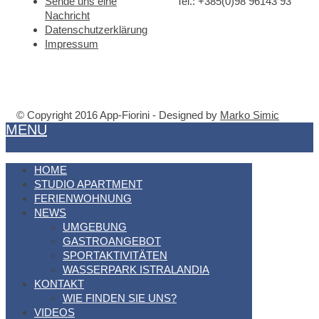
Sende uns eine
Tel.: +385(0)98 96143 93
Nachricht
Datenschutzerklärung
Impressum
© Copyright 2016 App-Fiorini - Designed by
Marko Simic
MENU
HOME
STUDIO APARTMENT
FERIENWOHNUNG
NEWS
UMGEBUNG
GASTROANGEBOT
SPORTAKTIVITÄTEN
WASSERPARK ISTRALANDIA
KONTAKT
WIE FINDEN SIE UNS?
VIDEOS