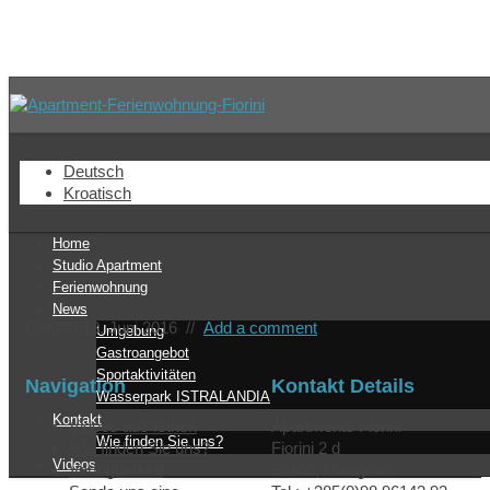
-studio-bett
Deutsch
Kroatisch
Home
Studio Apartment
Ferienwohnung
News
Datum: 13. Juni 2016
//
Add a comment
Umgebung
Gastroangebot
Sportaktivitäten
Navigation
Kontakt Details
Wasserpark ISTRALANDIA
Kontakt
Videos aus Istrien
Apartments Fiorini
Wie finden Sie uns?
Wie finden Sie uns?
Fjorini 2 d
Videos
Verfügbarkeit
52466, Novigrad